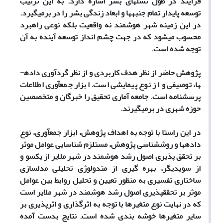
فرآیند در طول نسل­های بشر اشاره دارد. به این ترتیب
توسعه پایدار تمام جنبه­ها و ابعاد زندگی بشر را در برمیگیرد.
در این زمینه شهر هوشمند نه واقعیت بلکه نوعی راهبرد
محسوب میشود که در جهت چشم انداز توسعه آینده به آن
توجه شده است.
پژوهش حاضر از نظر هدف کاربردی و از نظر گردآوری داده­
ها، توصیفی و از نوع پیمایشی است. ابزار جمع­آوری اطلاعات
پرسشنامه است. جامعه آماری تحقیق را خبرگان و متخصصین
حوزه شهری در برمیگیرند.
در این راستا با توجه به اهداف پژوهش، ابزار جمع­آوری، نوع
داده­ها و روش­شناسی پژوهش، مستلزم شناسایی عوامل موثر
بر تحقق پذیری اصول رشد هوشمند در شهر ملایر از یکسو و
از سوی­دیگر، بهره گیری از متدولوژی تحلیلی مدلسازی
ساختاری تفسیری به منظور تعیین و تحلیل روابط بین عوامل
موثر بر تحقق­پذیری اصول رشد هوشمند در شهر ملایر است
که در نهایت نوع متغیرها با توجه به اثرگذاری و اثرپذیری بر
سایر متغیرها خوشه بندی شده است. نتایج بدست آمده