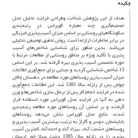
چکیده
هدف از این پژوهش شناخت وطراحی فرایند تحلیل مدل
تصمیم‌گیری چند معیاره کوپراس در رتبه‌بندی
سکونتگاههای روستایی بر اساس میزان آسیب‌پذیری فیزیکی
در برابر مخاطرات (زلزله) است. روش تحقیق توصیفی –تحلیلی
می‌باشد. بدین منظور برای شناسایی شاخص‌های آسیب
پذیری با تأکید ویژه بر مناطق روستایی از مطالعات مرتبط با
حوزه تخصصی آسیب پذیری بهره گرفته شد. بر این اساس
13 شاخص شناسایی گردید و مبنایی برای جمع‌آوری اطلاعات
میزان آسیب پذری روستاهای مورد مطالعه در دهستان چالان
چولان پس از زلزله سالا 1385 شد. این اطلاعات جمع‌آوری
شده در فرایند انجام کار پس از نرمال سازی شاخص‌ها و وزن
دهی به ‌آنها در فرایند مدل کوپراس مورد استفاده قرار
گرفتند و بر اساس آن روستاهای مورد مطالعه رتبه‌بندی
شدند. نتایج مدل کوپراس نشان می‌دهد روستاهای
باباپشمان، دوسر و گاراژ به ترتیب بیشترین آسیب پذیری و
روستاهای حشمت آباد، بهزاد آباد و احمدآباد کمترین آسیب
پذیری را در زلزله سال 1385 دشت سیلا خور لرستان