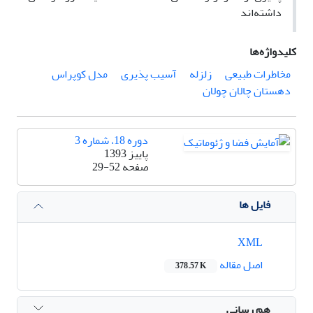
داشته‌اند
کلیدواژه‌ها
مخاطرات طبیعی
زلزله
آسیب پذیری
مدل کوپراس
دهستان چالان چولان
دوره 18، شماره 3
پاییز 1393
صفحه
29-52
فایل ها
XML
اصل مقاله
378.57 K
هم رسانی