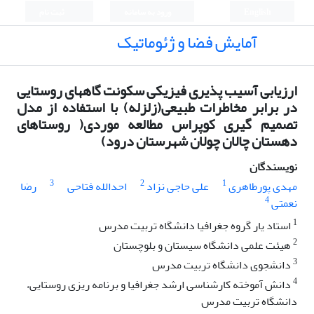
English
ورود به سامانه
ثبت نام
آمایش فضا و ژئوماتیک
ارزیابی آسیب پذیری فیزیکی سکونت گاههای روستایی
در برابر مخاطرات طبیعی(زلزله) با استفاده از مدل
تصمیم گیری کوپراس مطالعه موردی( روستاهای
دهستان چالان چولان شهرستان درود)
نویسندگان
3
2
1
مهدی پورطاهری
علی حاجی نزاد
احدالله فتاحی
رضا
4
نعمتی
1
استاد یار گروه جغرافیا دانشگاه تربیت مدرس
2
هیئت علمی دانشگاه سیستان و بلوچستان
3
دانشجوی دانشگاه تربیت مدرس
4
دانش آموخته کارشناسی ارشد جغرافیا و برنامه ریزی روستایی،
دانشگاه تربیت مدرس