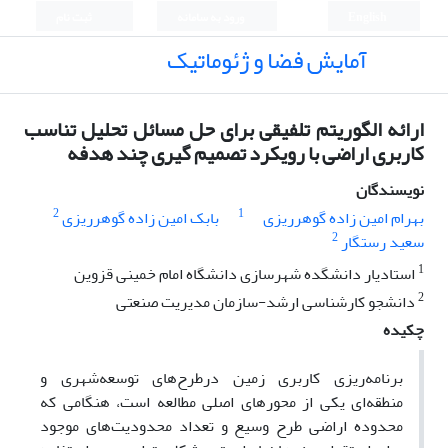
English
ورود به سامانه
ثبت نام
آمایش فضا و ژئوماتیک
ارائه الگوریتم تلفیقی برای حل مسائل تحلیل تناسب
کاربری اراضی با رویکرد تصمیم گیری چند هدفه
نویسندگان
2
1
بهرام امین زاده گوهرریزی
بابک امین زاده گوهرریزی
2
سعید رستگار
1
استادیار دانشگده شهرسازی دانشگاه امام خمینی قزوین
2
دانشجو کارشناسی ارشد-سازمان مدیریت صنعتی
چکیده
برنامه‌ریزی کاربری زمین در‌طرح‌های توسعه‌شهری و
منطقه‌ای یکی از محورهای اصلی مطالعه است، هنگامی که
محدوده اراضی طرح وسیع و تعداد محدودیت‌های موجود