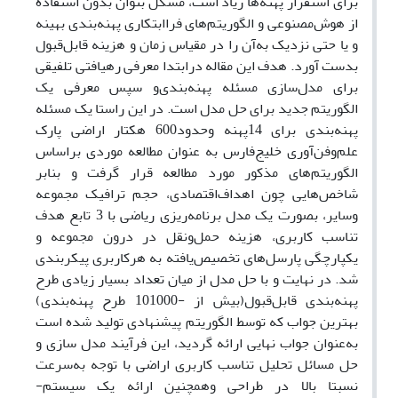
برای استقرار پهنه‌ها زیاد است، مشکل بتوان بدون استفاده
از هوش‌مصنوعی و الگوریتم‌های فرا‌ابتکاری پهنه‌بندی بهینه
و یا حتی نزدیک به‌آن را در مقیاس زمان و هزینه قابل‌قبول
بدست آورد. هدف این مقاله در‌ابتدا معرفی رهیافتی تلفیقی
برای مدل‌سازی مسئله پهنه‌بندی‌و‌ سپس معرفی یک
الگوریتم جدید برای حل مدل است. در این راستا یک مسئله
پهنه‌بندی برای 14پهنه و‌حدود600 هکتار اراضی پارک
علم‌‌و‌فن‌آوری خلیج‌فارس به عنوان مطالعه موردی بر‌اساس
الگوریتم‌های مذکور مورد مطالعه قرار گرفت و بنا‌بر
شاخص‌هایی چون اهداف‌اقتصادی، حجم ترافیک مجموعه
و‌سایر، بصورت یک مدل برنامه‌ریزی ریاضی با 3 تابع هدف
تناسب کاربری، هزینه حمل‌و‌نقل در درون مجموعه و
یکپارچگی پارسل‌های تخصیص‌یافته به هرکاربری پیکربندی
شد. در نهایت و با حل مدل از میان تعداد بسیار زیادی طرح
پهنه‌بندی قابل‌قبول(بیش از ‌-101000 طرح پهنه‌بندی)
بهترین جواب که توسط الگوریتم پیشنهادی تولید شده است
به‌عنوان جواب نهایی ارائه گردید، این فرآیند مدل سازی و
حل مسائل تحلیل تناسب کاربری اراضی با توجه به‌سرعت
نسبتا بالا در طراحی وهمچنین ارائه یک سیستم-