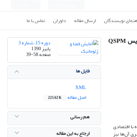
ورود به سامانه
ثبت نام
هنمای نویسندگان
ارسال مقاله
داوران
تماس با ما
تعیین استراتژی‌های توسعه شهرهای متکی بر صنعت استخراج نفت با استفاده از روش SWOT، آنالیز IEA و ماتریس QSPM
دوره 15، شماره 3
پاییز 1390
صفحه
39-58
فایل ها
XML
اصل مقاله
223.62 K
هم رسانی
ه با اقتصادی
ارجاع به این مقاله
ری آن‌ها نیز