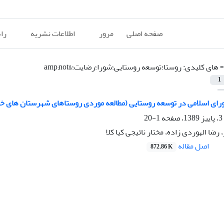
صفحه اصلی
مرور
اطلاعات نشریه
را
=
های کلیدی: روستا؛توسعه روستایی؛شورا؛رضایت؛&amp;not
1
رای اسلامی در توسعه روستایی (مطالعه موردی روستاهای شهرستان های خو
1-20
رضا الهوردی زاده، مختار نائیجی کیا کلا
اصل مقاله
872.86 K