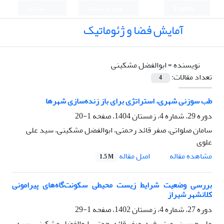
English
ورود به سامانه
ثبت نام
آمایش فضا و ژئوماتیک
نویسنده =
ابوالفضل مشکینی
تعداد مقالات:
4
طب سوزنی شهری، استراتژی برای باز زنده‌سازی شهرها
دوره 29، شماره 4، زمستان 1404، صفحه
1-20
سامان صلواتی، صفر قائد رحمتی، ابوالفضل مشکینی، سید علی
علوی
اصل مقاله
مشاهده مقاله
1.5 M
بررسی وضعیت شرایط زیست محیطی سکونت‌گاه‌های پیرامونی
کلانشهر شیراز
دوره 27، شماره 4، زمستان 1402، صفحه
1-29
علی حسین رعیتی فرد، صفر قائدرحمتی، ابوالفضل مشکینی، سید