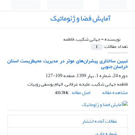
English
ورود به سامانه
ثبت نام
آمایش فضا و ژئوماتیک
نویسنده =
جهانی شکیب، فاطمه
تعداد مقالات:
1
تبیین ساختاری پیشران‌های موثر در مدیریت محیط‌زیست استان
خراسان جنوبی
دوره 24، شماره 1، بهار 1399، صفحه
109-127
فاطمه جهانی شکیب، ملیحه عرفانی، الهام یوسفی روبیات
اصل مقاله
مشاهده مقاله
433.78 K
مقالات آماده انتشار
شماره جاری