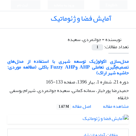
English
ورود به سامانه
ثبت نام
آمایش فضا و ژئوماتیک
نویسنده =
جوانمردی، سعیده
تعداد مقالات:
1
مدل‌سازی اکولوژیک توسعه شهری با استفاده از مدل‌های
تصمیم‌گیری تعاملی AHP وFuzzy AHP باکلی (مطالعه موردی:
حاشیه شهر اراک)
دوره 21، شماره 1، بهار 1396، صفحه
133-165
حمیدرضا پورخباز، سمانه کمانی، سعیده جوانمردی، شهرام یوسفی
خانقاه
اصل مقاله
مشاهده مقاله
1.67 M
مقالات آماده انتشار