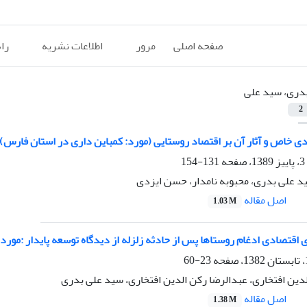
صفحه اصلی
مرور
اطلاعات نشریه
را
دری، سید علی
2
دی خاص و آثار آن بر اقتصاد روستایی (مورد: کمباین داری در استان فارس)
131-154
 علی بدری، محبوبه نامدار، حسن ایزدی
اصل مقاله
1.03 M
ی اقتصادی ادغام روستاها پس از حادثه زلزله از دیدگاه توسعه پایدار :مورد 
23-60
دین افتخاری، عبدالرضا رکن الدین افتخاری، سید علی بدری
اصل مقاله
1.38 M