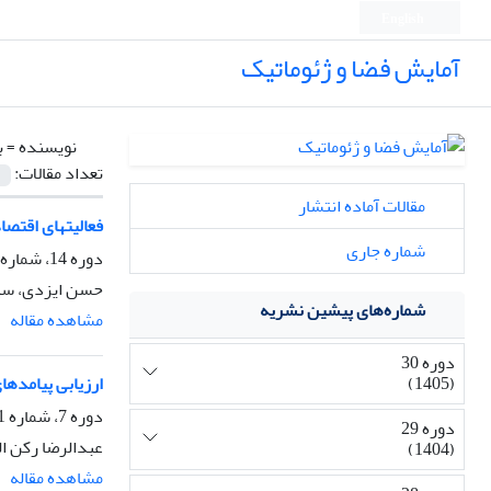
English
آمایش فضا و ژئوماتیک
نویسنده =
ب
تعداد مقالات:
مقالات آماده انتشار
فعالیتهای اقتصا
شماره جاری
دوره 14، شماره 3، پاییز 1389، صفحه
حسن ایزدی، سید
شماره‌های پیشین نشریه
مشاهده مقاله
دوره 30
(1405)
ارزیابی پیامدها
دوره 7، شماره 1، تابستان 1382، صفحه
دوره 29
عبدالرضا رکن ال
(1404)
مشاهده مقاله