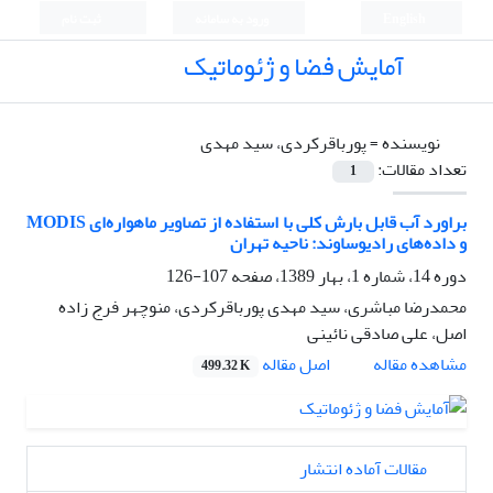
English
ورود به سامانه
ثبت نام
آمایش فضا و ژئوماتیک
نویسنده =
پورباقرکردی، سید مهدی
تعداد مقالات:
1
براورد آب قابل بارش کلی با استفاده از تصاویر ماهواره‌ای MODIS
و داده‌های رادیوساوند: ناحیه تهران
دوره 14، شماره 1، بهار 1389، صفحه
107-126
محمدرضا مباشری، سید مهدی پورباقرکردی، منوچهر فرج زاده
اصل، علی صادقی نائینی
اصل مقاله
مشاهده مقاله
499.32 K
مقالات آماده انتشار